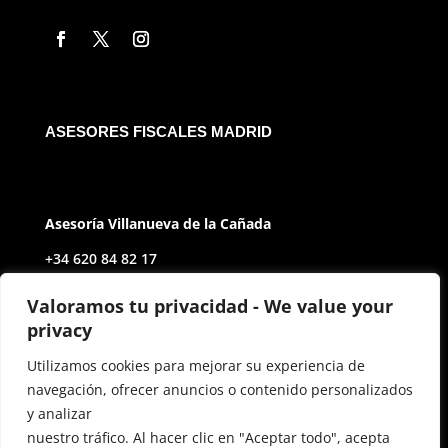
ASESORES FISCALES MADRID
Asesoría Villanueva de la Cañada
+34 620 84 82 17
Av. de Castilla y León, 2
Valoramos tu privacidad - We value your
privacy
28691 Villanueva de la Cañada Madrid
Utilizamos cookies para mejorar su experiencia de
navegación, ofrecer anuncios o contenido personalizados
Contact
y analizar
miguelsd@auctoritasgestoria.com
nuestro tráfico. Al hacer clic en "Aceptar todo", acepta