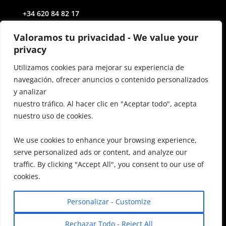
+34 620 84 82 17
Av. de Castilla y León, 2
Valoramos tu privacidad - We value your
privacy
28691 Villanueva de la Cañada Madrid
Utilizamos cookies para mejorar su experiencia de
navegación, ofrecer anuncios o contenido personalizados
Contact
y analizar
miguelsd@auctoritasgestoria.com
nuestro tráfico. Al hacer clic en "Aceptar todo", acepta
nuestro uso de cookies.
inesferi@auctoritasgestoria.com
FAQ
We use cookies to enhance your browsing experience,
serve personalized ads or content, and analyze our
Terms & Conditions
traffic. By clicking "Accept All", you consent to our use of
cookies.
Personalizar - Customize
Diseño Web
y
Posicionamiento SEO
By
Rechazar Todo - Reject All