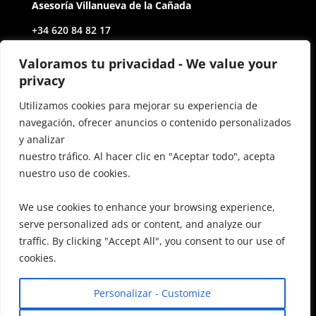
Asesoría Villanueva de la Cañada
+34 620 84 82 17
Av. de Castilla y León, 2
Valoramos tu privacidad - We value your
privacy
28691 Villanueva de la Cañada Madrid
Utilizamos cookies para mejorar su experiencia de
navegación, ofrecer anuncios o contenido personalizados
Contact
y analizar
miguelsd@auctoritasgestoria.com
nuestro tráfico. Al hacer clic en "Aceptar todo", acepta
nuestro uso de cookies.
inesferi@auctoritasgestoria.com
FAQ
We use cookies to enhance your browsing experience,
serve personalized ads or content, and analyze our
Terms & Conditions
traffic. By clicking "Accept All", you consent to our use of
cookies.
Personalizar - Customize