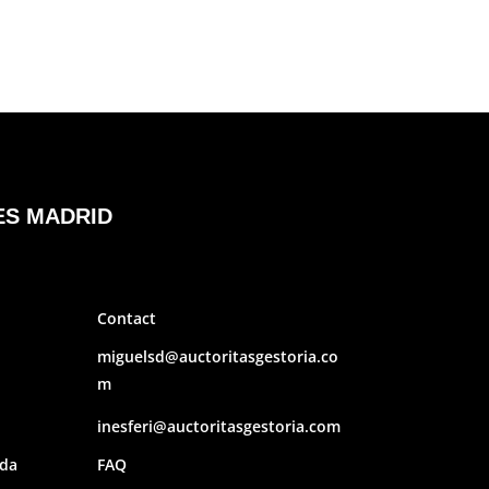
ES MADRID
Contact
miguelsd@auctoritasgestoria.co
m
inesferi@auctoritasgestoria.com
ada
FAQ