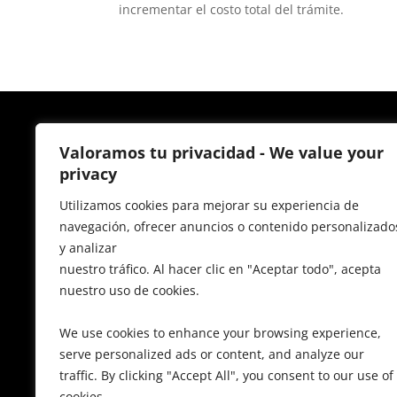
incrementar el costo total del trámite.
Valoramos tu privacidad - We value your
privacy
Gestoría Villanueva
Utilizamos cookies para mejorar su experiencia de
navegación, ofrecer anuncios o contenido personalizado
Somos e
xpertos en gestión laboral, gestión c
y analizar
mismo, nuestros servicios no solo se limitan a
nuestro tráfico. Al hacer clic en "Aceptar todo", acepta
nuestro uso de cookies.
nuestros
asesores en Villanueva de la Cañada
con la información más actualizada y precisa 
We use cookies to enhance your browsing experience,
y trámites relativos a tu negocio para que to
serve personalized ads or content, and analyze our
informadas en función de tu actividad.
traffic. By clicking "Accept All", you consent to our use of
cookies.