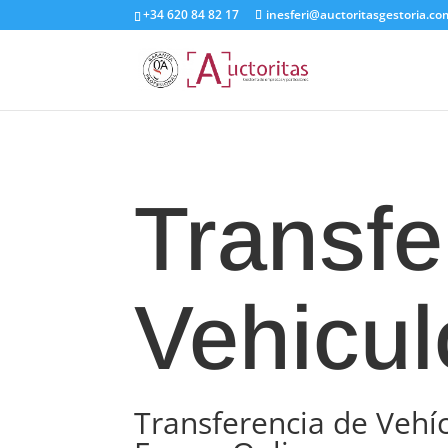
+34 620 84 82 17
inesferi@auctoritasgestoria.c
Transfe
Vehicul
Transferencia de Vehí