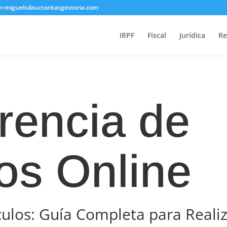
om-miguelsdauctoritasgestoria.com
IRPF
Fiscal
Jurídica
Re
rencia de
os Online
culos: Guía Completa para Realiz