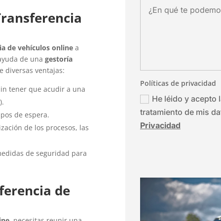
Transferencia
ia de vehículos online
a
a ayuda de una
gestoría
e diversas ventajas:
Políticas de privacidad
sin tener que acudir a una
He léido y acepto l
).
tratamiento de mis d
empos de espera.
Privacidad
ización de los procesos, las
 medidas de seguridad para
ferencia de
ine
, necesitas reunir una