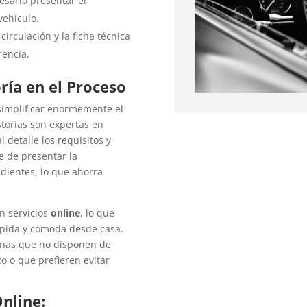
esario presentar el
vehículo.
circulación y la ficha técnica
rencia.
ría en el Proceso
simplificar enormemente el
storías son expertas en
 detalle los requisitos y
 de presentar la
dientes, lo que ahorra
n servicios
online
, lo que
ápida y cómoda desde casa.
sonas que no disponen de
co o que prefieren evitar
nline: