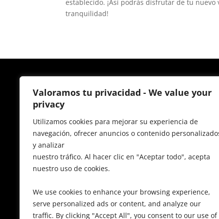
establecido. ¡Así podrás disfrutar de tu nuevo 
tranquilidad!
Valoramos tu privacidad - We value your
privacy
Gestoría Villanueva
Utilizamos cookies para mejorar su experiencia de
navegación, ofrecer anuncios o contenido personalizado
Somos e
xpertos en gestión laboral, gestión c
y analizar
mismo, nuestros servicios no solo se limitan a
nuestro tráfico. Al hacer clic en "Aceptar todo", acepta
nuestro uso de cookies.
nuestros
asesores en Villanueva de la Cañada
con la información más actualizada y precisa 
We use cookies to enhance your browsing experience,
y trámites relativos a tu negocio para que to
serve personalized ads or content, and analyze our
informadas en función de tu actividad.
traffic. By clicking "Accept All", you consent to our use of