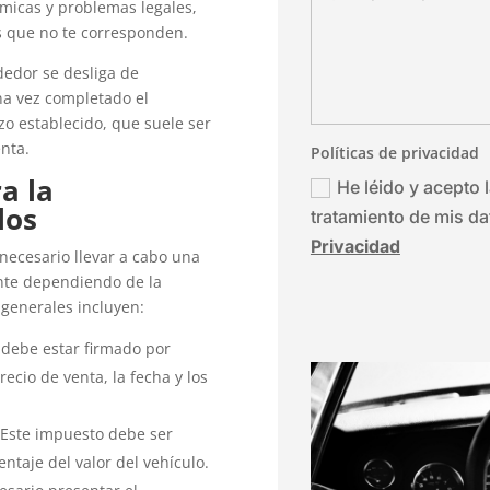
micas y problemas legales,
s que no te corresponden.
dedor se desliga de
na vez completado el
lazo establecido, que suele ser
nta.
Políticas de privacidad
a la
He léido y acepto l
los
tratamiento de mis d
Privacidad
 necesario llevar a cabo una
nte dependiendo de la
generales incluyen:
 debe estar firmado por
ecio de venta, la fecha y los
 Este impuesto debe ser
ntaje del valor del vehículo.