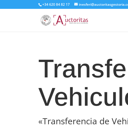
+34 620 84 82 17
inesferi@auctoritasgestoria.
Transfe
Vehicul
«Transferencia de Veh