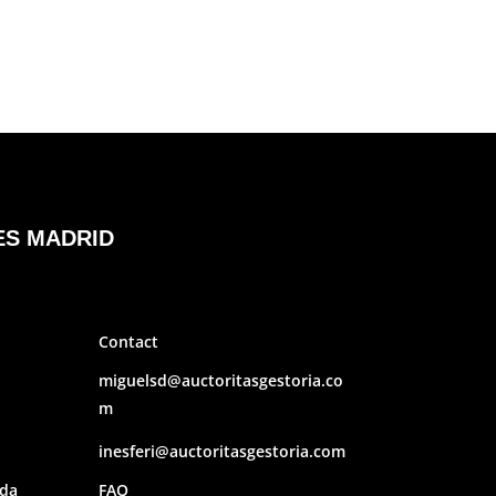
ES MADRID
Contact
miguelsd@auctoritasgestoria.co
m
inesferi@auctoritasgestoria.com
ada
FAQ