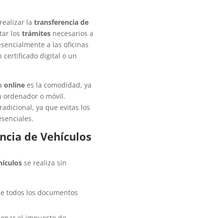
realizar la
transferencia de
tar los
trámites
necesarios a
esencialmente a las oficinas
 certificado digital o un
ia
online
es la comodidad, ya
u ordenador o móvil.
adicional, ya que evitas los
esenciales.
ncia de Vehículos
hículos
se realiza sin
ue todos los documentos
bonar el impuesto de