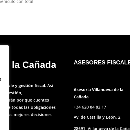
vehículo con total
ASESORES FISCAL
 de la Cañada
s
ontable y gestión fiscal
. Así
Asesoría Villanueva de la
 la gestión,
Cañada
velarán por que cuentes
+34 620 84 82 17
sobre todas las obligaciones
mes las mejores decisiones
Av. de Castilla y León, 2
28691 Villanueva de la Cañ