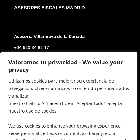
ASESORES FISCALES MADRID
Asesoría Villanueva de la Cañada
+34 620 84 82 17
Av. de Castilla y León, 2
Valoramos tu privacidad - We value your
privacy
28691 Villanueva de la Cañada Madrid
Utilizamos cookies para mejorar su experiencia de
navegación, ofrecer anuncios o contenido personalizados
Contact
y analizar
miguelsd@auctoritasgestoria.com
nuestro tráfico. Al hacer clic en "Aceptar todo", acepta
nuestro uso de cookies.
inesferi@auctoritasgestoria.com
FAQ
We use cookies to enhance your browsing experience,
serve personalized ads or content, and analyze our
Terms & Conditions