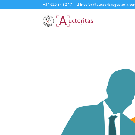
+34 620 84 82 17
inesferi@auctoritasgestoria.c