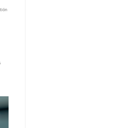
tión
s