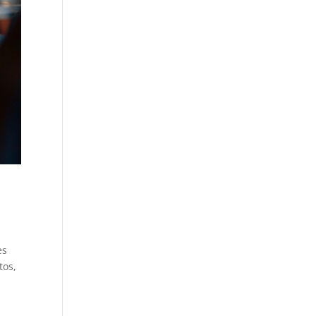
es
tos,