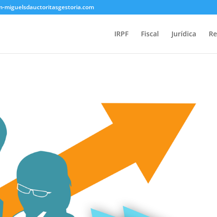
om-miguelsdauctoritasgestoria.com
IRPF
Fiscal
Jurídica
Re