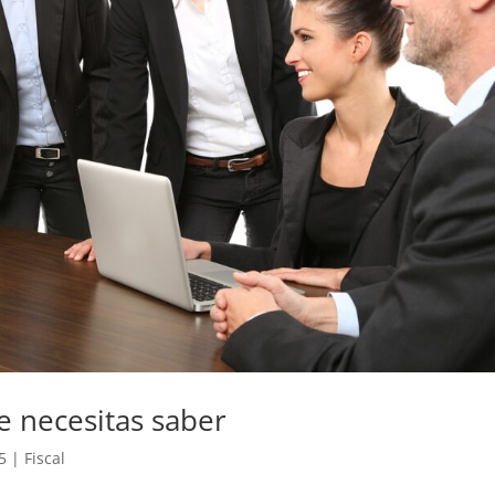
ue necesitas saber
5
|
Fiscal